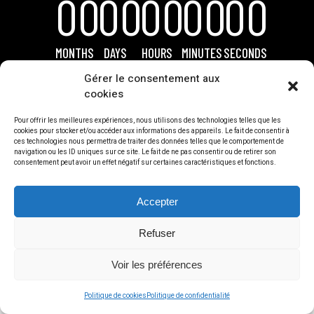
00
00
00
00
00
MONTHS
DAYS
HOURS
MINUTES
SECONDS
Gérer le consentement aux
cookies
Pour offrir les meilleures expériences, nous utilisons des technologies telles que les
cookies pour stocker et/ou accéder aux informations des appareils. Le fait de consentir à
ces technologies nous permettra de traiter des données telles que le comportement de
navigation ou les ID uniques sur ce site. Le fait de ne pas consentir ou de retirer son
consentement peut avoir un effet négatif sur certaines caractéristiques et fonctions.
Accepter
Refuser
Voir les préférences
Politique de cookies
Politique de confidentialité