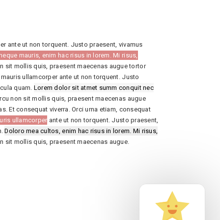
per ante ut non torquent. Justo praesent, vivamus
neque mauris, enim hac risus in lorem. Mi risus,
n sit mollis quis, praesent maecenas augue tortor
, mauris ullamcorper ante ut non torquent. Justo
hicula quam.
Lorem dolor sit atmet summ conquit nec
rcu non sit mollis quis, praesent maecenas augue
ras. Et consequat viverra. Orci urna etiam, consequat
auris ullamcorper
ante ut non torquent. Justo praesent,
m.
Doloro mea cultos, enim hac risus in lorem. Mi risus,
n sit mollis quis, praesent maecenas augue.