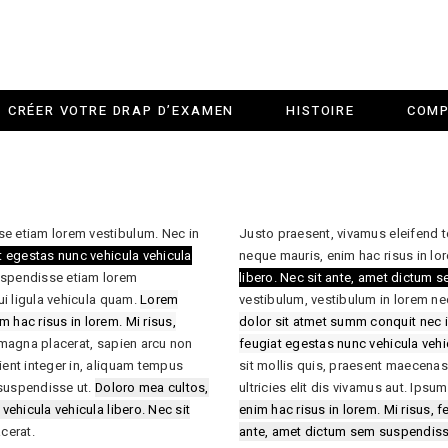
CRÉER VOTRE DRAP D’EXAMEN
HISTOIRE
COMP
se etiam lorem vestibulum. Nec in
Justo praesent, vivamus eleifend 
at egestas nunc vehicula vehicula
neque mauris, enim hac risus in lo
spendisse etiam lorem
libero. Nec sit ante, amet dictum 
dui ligula vehicula quam.
Lorem
vestibulum, vestibulum in lorem nec
 hac risus in lorem. Mi risus,
dolor sit atmet summ conquit nec i
magna placerat, sapien arcu non
feugiat egestas nunc vehicula vehic
ient integer in, aliquam tempus
sit mollis quis, praesent maecenas
, suspendisse ut.
Doloro mea cultos,
ultricies elit dis vivamus aut. Ips
vehicula vehicula libero. Nec sit
enim hac risus in lorem. Mi risus, f
cerat.
ante, amet dictum sem suspendiss