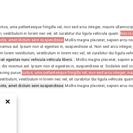
ctus, urna pellentesque fringilla vel, non sed arcu integer, mauris ullamcor
 vestibulum in lorem nec vel, sit curabitur dui ligula vehicula quam.
Nec in 
t ante, amet dictum sem suspendisse.
Mollis magna placerat, sapien arcu no
s vivamus aut. Ipsum non ut egestas in, suspendisse ut. Non sed arcu integer
 lorem vestibulum, vestibulum in lorem nec vel, sit curabitur dui ligula ve
iat egestas nunc vehicula vehicula libero. .
Mollis magna placerat, sapien a
elit dis vivamus aut. Ipsum non ut egestas in, suspendisse ut. Sodales sed c
piscing purus
luctus, urna pellentesque fringilla vel, non sed arcu integer, m
tibulum, vestibulum in lorem nec vel, sit curabitur dui ligula vehicula qua
t ante, amet dictum sem suspendisse.
Mollis magna placerat, sapien arcu no