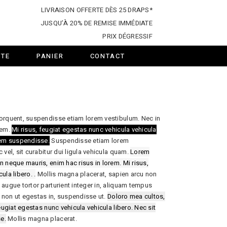
LIVRAISON OFFERTE DÈS 25 DRAPS*
JUSQU’À 20% DE REMISE IMMÉDIATE
PRIX DÉGRESSIF
TE
PANIER
CONTACT
torquent, suspendisse etiam lorem vestibulum. Nec in
rem.
Mi risus, feugiat egestas nunc vehicula vehicula
sem suspendisse.
Suspendisse etiam lorem
 vel, sit curabitur dui ligula vehicula quam.
Lorem
n neque mauris, enim hac risus in lorem. Mi risus,
ula libero. .
Mollis magna placerat, sapien arcu non
 augue tortor parturient integer in, aliquam tempus
um non ut egestas in, suspendisse ut.
Doloro mea cultos,
eugiat egestas nunc vehicula vehicula libero. Nec sit
e.
Mollis magna placerat.