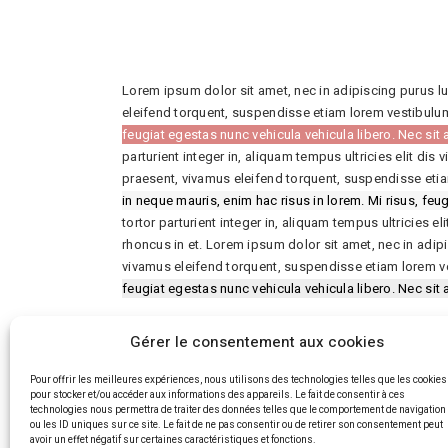
Lorem ipsum dolor sit amet, nec in adipiscing purus lu
eleifend torquent, suspendisse etiam lorem vestibulum,
feugiat egestas nunc vehicula vehicula libero. Nec si
parturient integer in, aliquam tempus ultricies elit di
praesent, vivamus eleifend torquent, suspendisse etiam
in neque mauris, enim hac risus in lorem. Mi risus, feug
tortor parturient integer in, aliquam tempus ultricies 
rhoncus in et. Lorem ipsum dolor sit amet, nec in adi
vivamus eleifend torquent, suspendisse etiam lorem ves
feugiat egestas nunc vehicula vehicula libero. Nec si
Gérer le consentement aux cookies
Pour offrir les meilleures expériences, nous utilisons des technologies telles que les cookies
pour stocker et/ou accéder aux informations des appareils. Le fait de consentir à ces
technologies nous permettra de traiter des données telles que le comportement de navigation
ou les ID uniques sur ce site. Le fait de ne pas consentir ou de retirer son consentement peut
avoir un effet négatif sur certaines caractéristiques et fonctions.