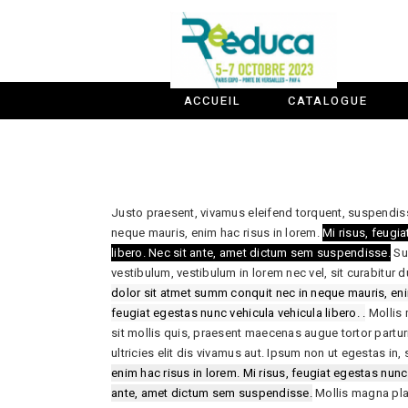
ACCUEIL
CATALOGUE
Justo praesent, vivamus eleifend torquent, suspendis
neque mauris, enim hac risus in lorem.
Mi risus, feugi
libero. Nec sit ante, amet dictum sem suspendisse.
Su
vestibulum, vestibulum in lorem nec vel, sit curabitur 
dolor sit atmet summ conquit nec in neque mauris, enim
feugiat egestas nunc vehicula vehicula libero. .
Mollis 
sit mollis quis, praesent maecenas augue tortor partur
ultricies elit dis vivamus aut. Ipsum non ut egestas in
enim hac risus in lorem. Mi risus, feugiat egestas nunc 
ante, amet dictum sem suspendisse.
Mollis magna pla