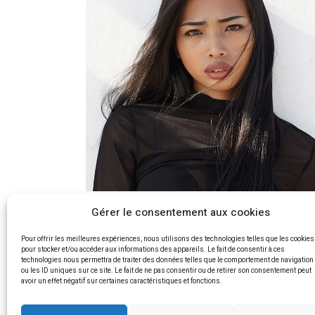
Gérer le consentement aux cookies
SHARON WEAVER
Pour offrir les meilleures expériences, nous utilisons des technologies telles que les cookies
Sed ut perspiciatis unde omnis iste natus error sit
pour stocker et/ou accéder aux informations des appareils. Le fait de consentir à ces
voluptatem accusantium doloremque sed laudantiu
technologies nous permettra de traiter des données telles que le comportement de navigation
ou les ID uniques sur ce site. Le fait de ne pas consentir ou de retirer son consentement peut
totam rem aperiam, eaque ipsa ab
avoir un effet négatif sur certaines caractéristiques et fonctions.