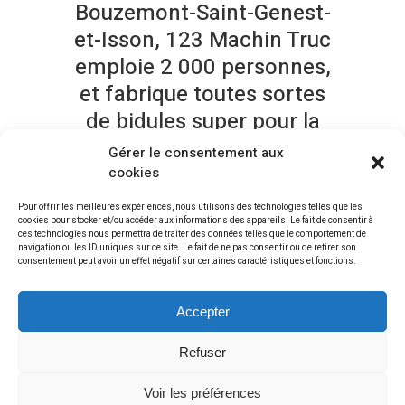
Bouzemont-Saint-Genest-
et-Isson, 123 Machin Truc
emploie 2 000 personnes,
et fabrique toutes sortes
de bidules super pour la
communauté
Gérer le consentement aux
bouzemontoise.
cookies
Pour offrir les meilleures expériences, nous utilisons des technologies telles que les
En tant que nouvel·le utilisateur ou utilisatrice de
cookies pour stocker et/ou accéder aux informations des appareils. Le fait de consentir à
ces technologies nous permettra de traiter des données telles que le comportement de
WordPress, vous devriez vous rendre sur
votre
navigation ou les ID uniques sur ce site. Le fait de ne pas consentir ou de retirer son
tableau de bord
pour supprimer cette page et
consentement peut avoir un effet négatif sur certaines caractéristiques et fonctions.
créer de nouvelles pages pour votre contenu.
Amusez-vous bien !
Accepter
Refuser
Voir les préférences