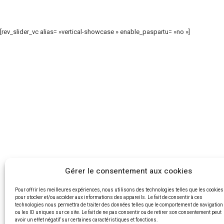
[rev_slider_vc alias= »vertical-showcase » enable_paspartu= »no »]
Gérer le consentement aux cookies
Pour offrir les meilleures expériences, nous utilisons des technologies telles que les cookies
pour stocker et/ou accéder aux informations des appareils. Le fait de consentir à ces
technologies nous permettra de traiter des données telles que le comportement de navigation
ou les ID uniques sur ce site. Le fait de ne pas consentir ou de retirer son consentement peut
avoir un effet négatif sur certaines caractéristiques et fonctions.