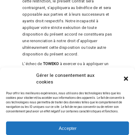
cette restriction, le présent Contrat sera
contraignant, s’appliquera au bénéfice de et sera
opposable aux parties et à leurs successeurs et
ayants droit respectifs. Notre incapacité à
appliquer votre stricte exécution de toute
disposition du présent accord ne constituera pas
une renonciation à notre droit d’appliquer
ultérieurement cette disposition ou toute autre
disposition du présent accord.
L’échec de
TOWEKO
à exercer ou à appliquer un
droit ou une disposition des Conditions
Gérer le consentement aux
d’utilisation ne constitue pas une renonciation à
cookies
ce droit ou à cette disposition. Les Conditions
d’utilisation constituent l’intégralité de l’accord
Pour offrir les meilleures expériences, nous utilisons des technologies telles que les
entre vous et
TOWEKO
et régissent votre
cookies pour stocker et/ou accéder aux informations des appareils. Le fait de consentir à
ces technologies nous permettra de traiter des données telles que le comportement de
utilisation du Service, remplaçant tout accord
navigation ou les ID uniques sur ce site. Le fait de ne pas consentir ou de retirer son
antérieur entre vous et
TOWEKO
(y compris, mais
consentement peut avoir un effet négatif sur certaines caractéristiques et fonctions.
sans s’y limiter, toutes les versions antérieures
des Conditions d’utilisation).
Accepter