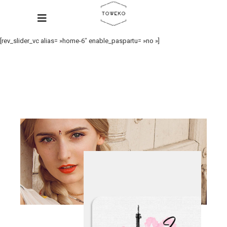
[rev_slider_vc alias= »home-6″ enable_paspartu= »no »]