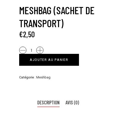
MESHBAG (SACHET DE
TRANSPORT)
€
2,50
Meshbag
(sachet
AJOUTER AU PANIER
de
transport)
quantity
Catégorie :
Meshbag
DESCRIPTION
AVIS (0)