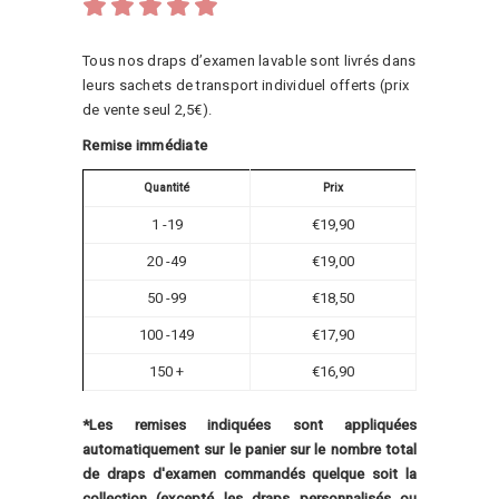
Note
5.00
sur 5
Tous nos draps d’examen lavable sont livrés dans
leurs sachets de transport individuel offerts (prix
de vente seul 2,5€).
Remise immédiate
Quantité
Prix
1 -19
€
19,90
20 -49
€
19,00
50 -99
€
18,50
100 -149
€
17,90
150 +
€
16,90
*Les remises indiquées sont appliquées
automatiquement sur le panier sur le nombre total
de draps d'examen commandés quelque soit la
collection (excepté les draps personnalisés ou