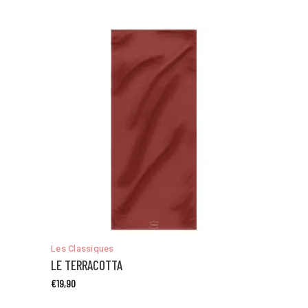
Ce
produit
a
Les Classiques
plusieurs
LE TERRACOTTA
variations.
€
19,90
Les
options