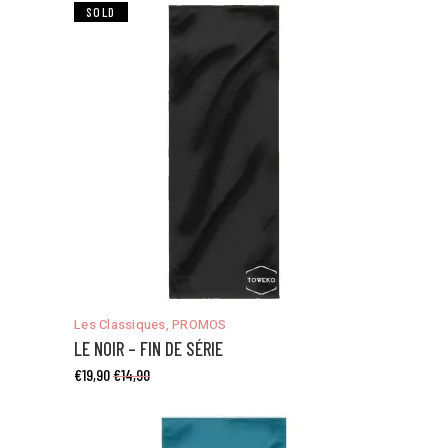
SALE
SOLD
peuvent
être
choisies
sur
la
page
du
produit
Ce
Les Classiques
,
PROMOS
produit
LE NOIR – FIN DE SÉRIE
a
€
19,90
€
14,90
plusieurs
variations.
Les
options