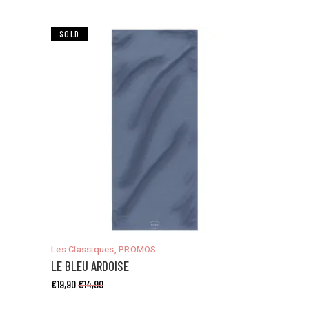
SALE
SOLD
Ce
Les Classiques
,
PROMOS
produit
LE BLEU ARDOISE
a
€
19,90
€
14,90
plusieurs
variations.