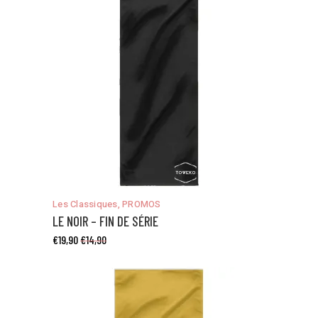
être
choisies
sur
la
page
du
produit
Ce
Les Classiques
,
PROMOS
produit
LE NOIR – FIN DE SÉRIE
a
€
19,90
€
14,90
plusieurs
variations.
Les
options
peuvent