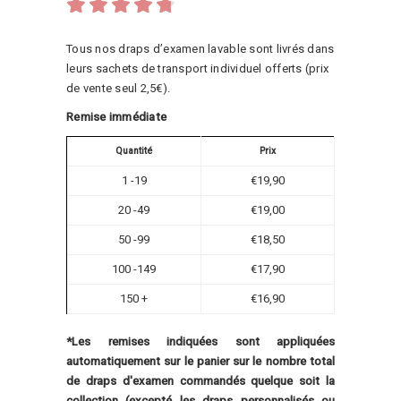
Note
4.67
sur
5
Tous nos draps d’examen lavable sont livrés dans
leurs sachets de transport individuel offerts (prix
de vente seul 2,5€).
Remise immédiate
Quantité
Prix
1 -19
€
19,90
20 -49
€
19,00
50 -99
€
18,50
100 -149
€
17,90
150 +
€
16,90
*Les remises indiquées sont appliquées
automatiquement sur le panier sur le nombre total
de draps d'examen commandés quelque soit la
collection (excepté les draps personnalisés ou